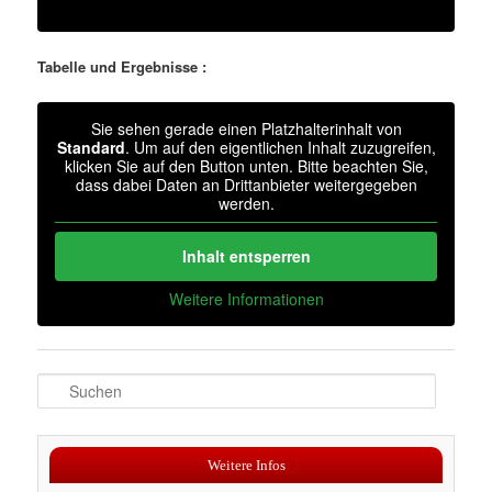
Tabelle und Ergebnisse :
Sie sehen gerade einen Platzhalterinhalt von
Standard
. Um auf den eigentlichen Inhalt zuzugreifen,
klicken Sie auf den Button unten. Bitte beachten Sie,
dass dabei Daten an Drittanbieter weitergegeben
werden.
Inhalt entsperren
Weitere Informationen
S
u
c
h
Weitere Infos
e
n