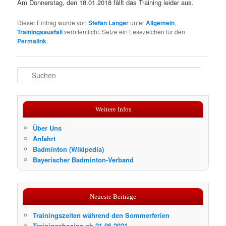
Am Donnerstag, den 18.01.2018 fällt das Training leider aus.
Dieser Eintrag wurde von
Stefan Langer
unter
Allgemein
,
Trainingsausfall
veröffentlicht. Setze ein Lesezeichen für den
Permalink
.
S
u
c
h
Weitere Infos
e
n
Über Uns
Anfahrt
Badminton (Wikipedia)
Bayerischer Badminton-Verband
Neueste Beiträge
Trainingszeiten während den Sommerferien
Trainingsbeginn ab 21.06.2021